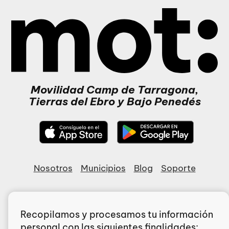
Mot - Inici
Movilidad Camp de Tarragona,
Tierras del Ebro y Bajo Penedés
Nosotros
Municipios
Blog
Soporte
Aviso legal
·
Política de cookies
·
Accesibilidad
·
Mapa
web
·
Configura las cookies
Recopilamos y procesamos tu información
© 2025 Mot App. Todos los derechos reservados..
personal con las siguientes finalidades: