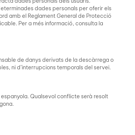
 tracta dades personals dels usuaris.
eterminades dades personals per oferir els
cord amb el Reglament General de Protecció
cable. Per a més informació, consulta la
nsable de danys derivats de la descàrrega o
les, ni d’interrupcions temporals del servei.
ó espanyola. Qualsevol conflicte serà resolt
agona.