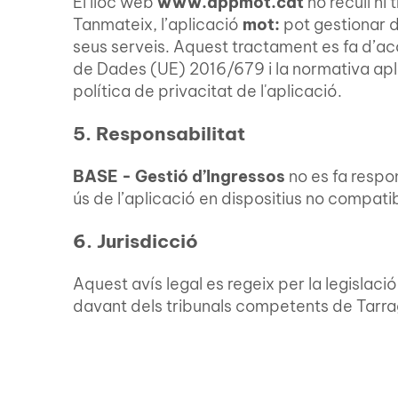
El lloc web
www.appmot.cat
no recull ni
Tanmateix, l’aplicació
mot:
pot gestionar d
seus serveis. Aquest tractament es fa d’a
de Dades (UE) 2016/679 i la normativa apli
política de privacitat de l'aplicació.
5. Responsabilitat
BASE - Gestió d’Ingressos
no es fa respo
ús de l’aplicació en dispositius no compatib
6. Jurisdicció
Aquest avís legal es regeix per la legislaci
davant dels tribunals competents de Tarr