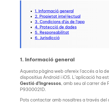
En aquesta pàgina
1. Informació general
2. Propietat intel·lectual
3. Condicions d’ús de l’app
4. Protecció de dades
5. Responsabilitat
6. Jurisdicció
1. Informació general
Aquesta pàgina web ofereix l'accés a la d
dispositius Android i iOS. L’aplicació ha 
Gestió d’Ingressos
, amb seu al carrer de 
P9300021D.
Pots contactar amb nosaltres a través del 